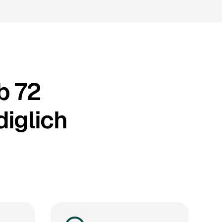
b 72
diglich