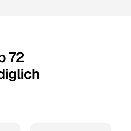
b 72
diglich