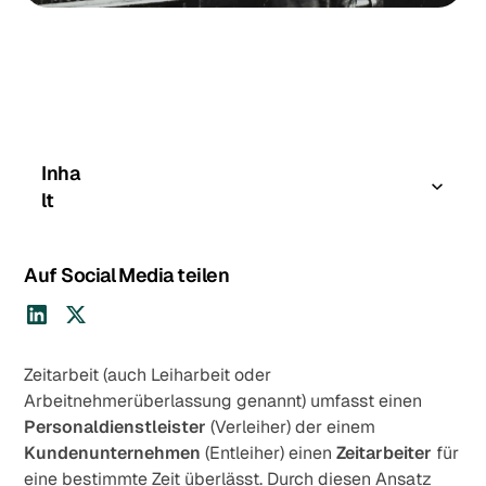
Inha
lt
Erste Formen
Anfänge in den Vereinigten Staaten und Europa
Gesetzliche Grundlagen
Arbeitnehmerüberlassungsgesetz
Veränderungen des AÜG
Grundlegende Überarbeitung des AÜG
Entwicklung der Tarifverträge
Neueste Veränderungen in der Branche
Richtlinien des Europäischen Parlaments
Auf Social Media teilen
Zeitarbeit (auch Leiharbeit oder
Arbeitnehmerüberlassung genannt) umfasst einen
Personaldienstleister
(Verleiher) der einem
Kundenunternehmen
(Entleiher) einen
Zeitarbeiter
für
eine bestimmte Zeit überlässt. Durch diesen Ansatz